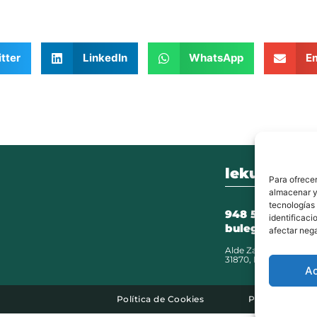
tter
LinkedIn
WhatsApp
Em
lekunberri.
Para ofrecer
almacenar y/
tecnologías
948 504 211
identificaci
bulegoak@leku
afectar nega
Alde Zaharra 41,
31870, Lekunberri
A
Política de Cookies
Política de Pri