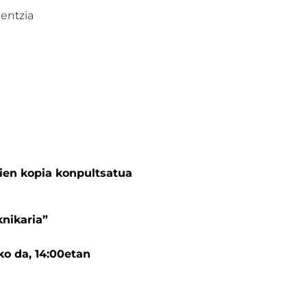
entzia
rien kopia konpultsatua
nikaria”
ko da, 14:00etan