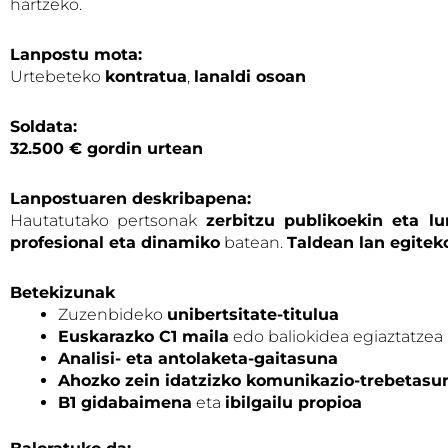
hartzeko.
Lanpostu mota:
Urtebeteko
kontratua
,
lanaldi osoan
Soldata:
32.500 € gordin urtean
Lanpostuaren deskribapena:
Hautatutako pertsonak
zerbitzu publikoekin eta lu
profesional eta dinamiko
batean.
Taldean lan egitek
Betekizunak
Zuzenbideko
unibertsitate-titulua
Euskarazko C1 maila
edo baliokidea egiaztatzea
Analisi- eta antolaketa-gaitasuna
Ahozko zein idatzizko komunikazio-trebetasu
B1 gidabaimena
eta
ibilgailu propioa