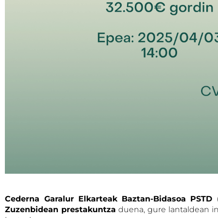
Cederna Garalur Elkarteak
Baztan-Bidasoa PSTD 
Zuzenbidean prestakuntza
duena, gure lantaldean in