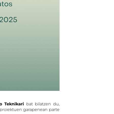
o Teknikari
bat bilatzen du,
e-proiektuen garapenean parte