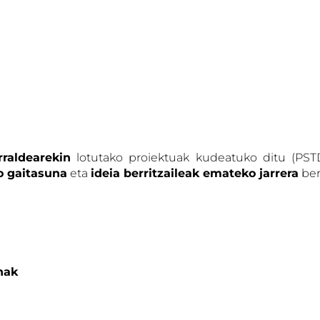
rraldearekin
lotutako proiektuak kudeatuko ditu (PST
o gaitasuna
eta
ideia berritzaileak emateko jarrera
ber
nak