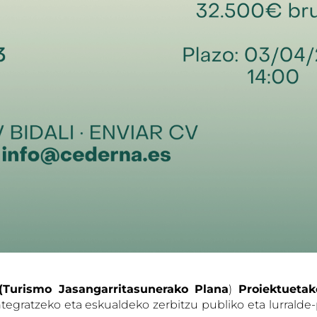
(Turismo Jasangarritasunerako Plana
)
Proiektuetak
tegratzeko eta eskualdeko zerbitzu publiko eta lurrald