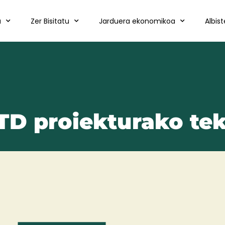
a
Zer Bisitatu
Jarduera ekonomikoa
Albis
TD proiekturako tek