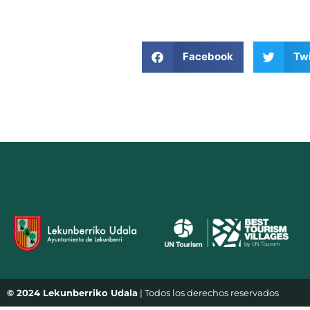
Facebook
Twi
© 2024 Lekunberriko Udala
| Todos los derechos reservados