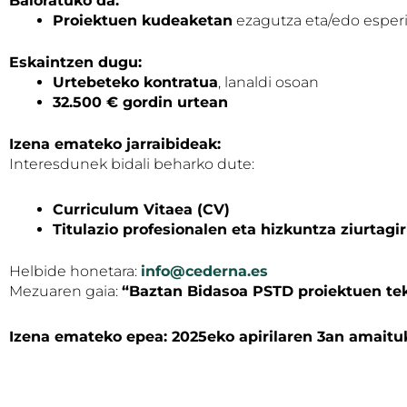
Baloratuko da:
Proiektuen kudeaketan
ezagutza eta/edo esperi
Eskaintzen dugu:
Urtebeteko kontratua
, lanaldi osoan
32.500 € gordin urtean
Izena emateko jarraibideak:
Interesdunek bidali beharko dute:
Curriculum Vitaea (CV)
Titulazio profesionalen eta hizkuntza ziurtagi
Helbide honetara:
info@cederna.es
Mezuaren gaia:
“Baztan Bidasoa PSTD proiektuen tek
Izena emateko epea: 2025eko apirilaren 3an amaitu