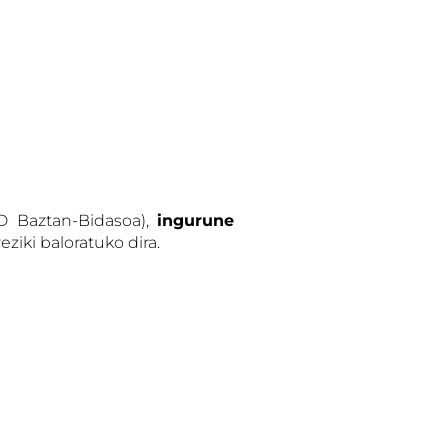
D Baztan-Bidasoa),
ingurune
eziki baloratuko dira.