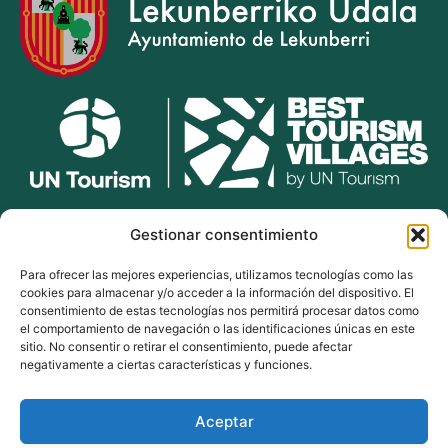
lekunberri.eus
Gestionar consentimiento
Para ofrecer las mejores experiencias, utilizamos tecnologías como las
948 504 211
cookies para almacenar y/o acceder a la información del dispositivo. El
bulegoak@lekunberri.eus
consentimiento de estas tecnologías nos permitirá procesar datos como
el comportamiento de navegación o las identificaciones únicas en este
Alde Zaharra 41,
sitio. No consentir o retirar el consentimiento, puede afectar
31870, Lekunberri
negativamente a ciertas características y funciones.
Aceptar
© 2024 Lekunberriko Udala
| Todos los derechos reservados