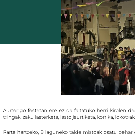
Aurtengo festetan ere ez da faltatuko herri kirolen de
txingak, zaku lasterketa, lasto jaurtiketa, korrika, lokot
Parte hartzeko, 9 laguneko talde mistoak osatu behar d