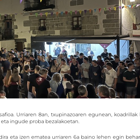
safioa. Urriaren 8an, txupinazoaren egunean, koadrillak
xak eta ingude proba bezalakoetan.
ira eta izen ematea urriaren 6a baino lehen egin behar 