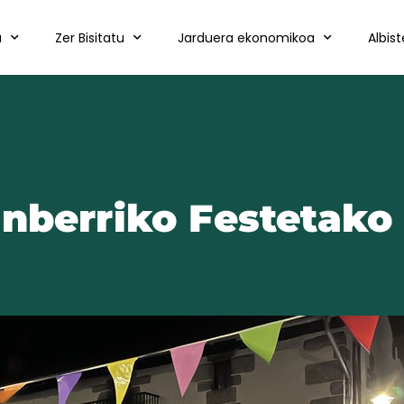
a
Zer Bisitatu
Jarduera ekonomikoa
Albis
nberriko Festetako 