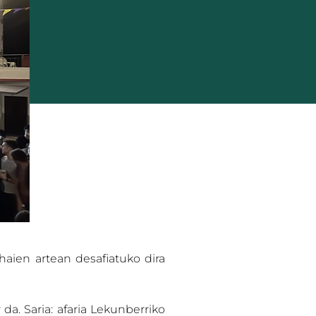
 haien artean desafiatuko dira
da. Saria: afaria Lekunberriko