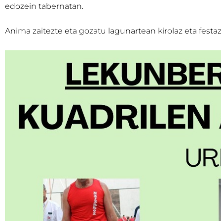
edozein tabernatan.
Anima zaitezte eta gozatu lagunartean kirolaz eta festaz