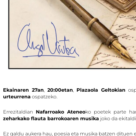
Ekainaren 27an
,
20:00etan
,
Plazaola Geltokian
osp
urteurrena
ospatzeko.
Errezitaldian
Nafarroako Ateneo
ko poetek parte ha
zeharkako flauta barrokoaren musika
joko da ekitald
Ez galdu aukera hau, poesia eta musika batzen dituen e