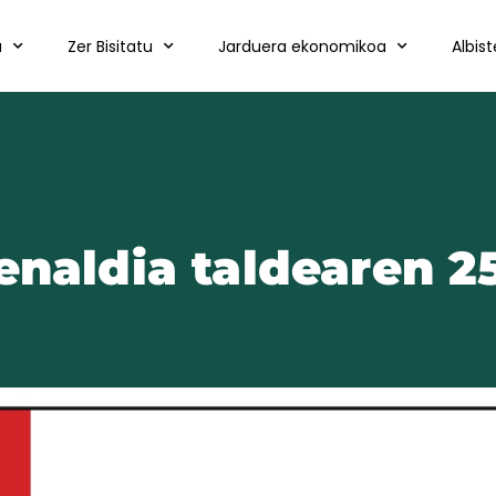
a
Zer Bisitatu
Jarduera ekonomikoa
Albis
enaldia taldearen 25