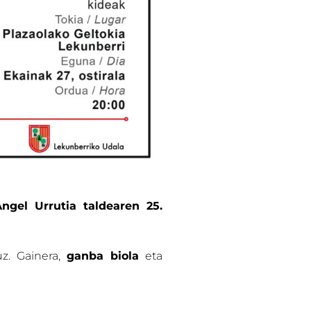
Angel Urrutia taldearen 25.
z. Gainera,
ganba biola
eta