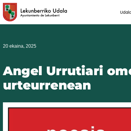
Skip
to
Udal
content
20 ekaina, 2025
Angel Urrutiari om
urteurrenean