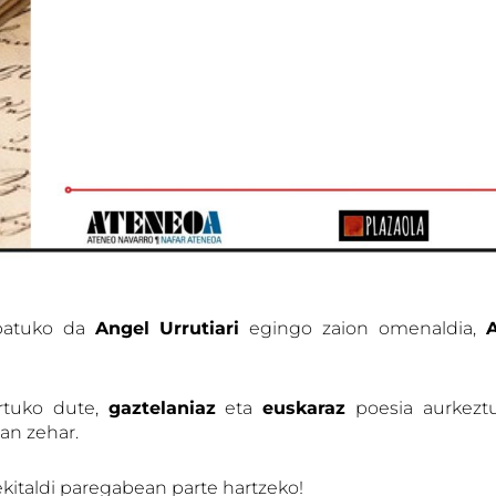
atuko da
Angel Urrutiari
egingo zaion omenaldia,
rtuko dute,
gaztelaniaz
eta
euskaraz
poesia aurkeztu
ian zehar.
kitaldi paregabean parte hartzeko!