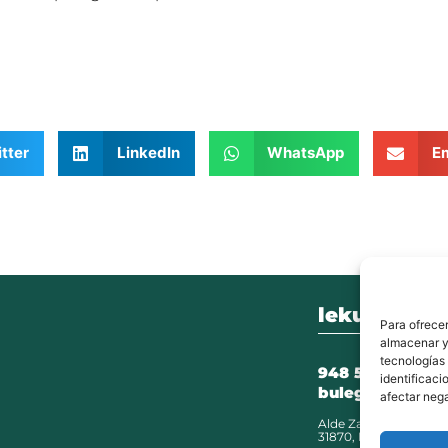
tter
LinkedIn
WhatsApp
Em
lekunberri.
Para ofrecer
almacenar y/
tecnologías
948 504 211
identificaci
bulegoak@leku
afectar nega
Alde Zaharra 41,
31870, Lekunberri