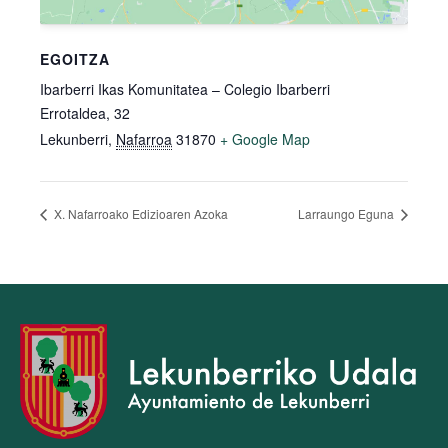
EGOITZA
Ibarberri Ikas Komunitatea – Colegio Ibarberri
Errotaldea, 32
Lekunberri
,
Nafarroa
31870
+ Google Map
X. Nafarroako Edizioaren Azoka
Larraungo Eguna