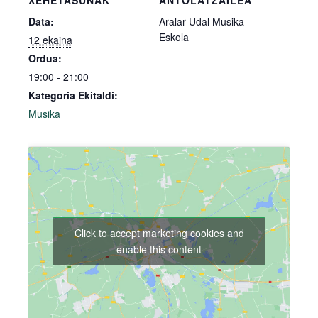
XEHETASUNAK
ANTOLATZAILEA
Data:
Aralar Udal Musika
Eskola
12 ekaina
Ordua:
19:00 - 21:00
Kategoria Ekitaldi:
Musika
Click to accept marketing cookies and
enable this content