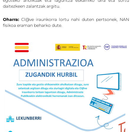
egoteko aholkuak eta laguntza eskainiko dira eta sortu
daitezkeen zalantzak argitu.
Oharra:
Cl@ve iraunkorra lortu nahi duten pertsonek, NAN
fisikoa eraman beharko dute.