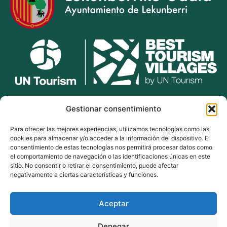
lekunberri.eus
Gestionar consentimiento
Para ofrecer las mejores experiencias, utilizamos tecnologías como las
948 504 211
cookies para almacenar y/o acceder a la información del dispositivo. El
bulegoak@lekunberri.eus
consentimiento de estas tecnologías nos permitirá procesar datos como
el comportamiento de navegación o las identificaciones únicas en este
Alde Zaharra 41,
sitio. No consentir o retirar el consentimiento, puede afectar
31870, Lekunberri
negativamente a ciertas características y funciones.
Aceptar
© 2024 Lekunberriko Udala
| Todos los derechos reservados
Denegar