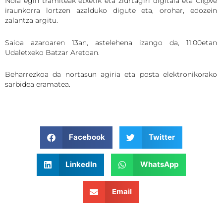
Nola egin tramiteak etxetik eta ziurtagiri digitala eta Cl@ve
iraunkorra lortzen azalduko digute eta, orohar, edozein
zalantza argitu.
Saioa azaroaren 13an, astelehena izango da, 11:00etan
Udaletxeko Batzar Aretoan.
Beharrezkoa da nortasun agiria eta posta elektronikorako
sarbidea eramatea.
Facebook
Twitter
LinkedIn
WhatsApp
Email