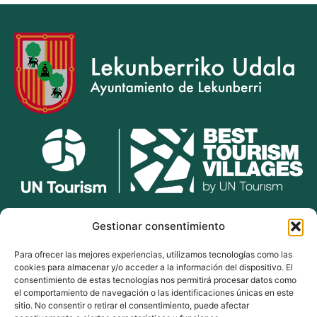
lekunberri.eus
Gestionar consentimiento
Para ofrecer las mejores experiencias, utilizamos tecnologías como las
948 504 211
cookies para almacenar y/o acceder a la información del dispositivo. El
bulegoak@lekunberri.eus
consentimiento de estas tecnologías nos permitirá procesar datos como
el comportamiento de navegación o las identificaciones únicas en este
Alde Zaharra 41,
sitio. No consentir o retirar el consentimiento, puede afectar
31870, Lekunberri