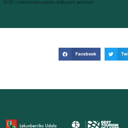
19:30 Udaletxeko osoko bilkuren aretoan.
20230825130457
Descarga
Facebook
Twi