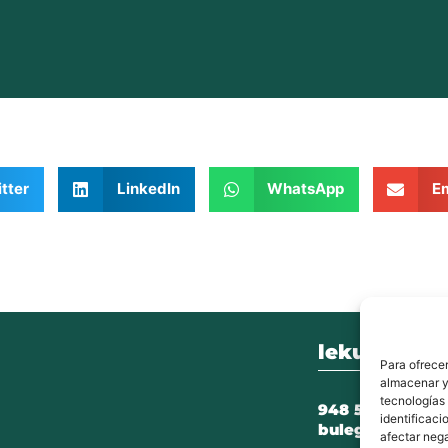
tter
LinkedIn
WhatsApp
Em
lekunberri.
Para ofrecer
almacenar y/
tecnologías
948 504 211
identificaci
bulegoak@leku
afectar nega