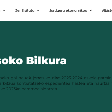
a
Zer Bisitatu
Jarduera ekonomikoa
Albis
oko Bilkura
nako gai hauek jorratuko dira: 2023-2024 eskola-garrai
zerbitzua kontratatzeko espedientea hastea eta haurtza
zeko 2023ko baremoa aldatzea.