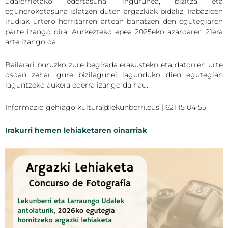
udalerrietako edertasuna, ingurunea, bizitza eta
egunerokotasuna islatzen duten argazkiak bidaliz. Irabazleen
irudiak urtero herritarren artean banatzen den egutegiaren
parte izango dira. Aurkezteko epea 2025eko azaroaren 21era
arte izango da.
Bailarari buruzko zure begirada erakusteko eta datorren urte
osoan zehar gure bizilagunei lagunduko dien egutegian
laguntzeko aukera ederra izango da hau.
Informazio gehiago kultura@lekunberri.eus | 621 15 04 55
Irakurri hemen lehiaketaren oinarriak