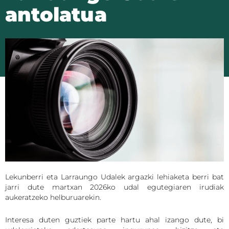
antolatua
Lekunberri eta Larraungo Udalek argazki lehiaketa berri bat
jarri dute martxan 2026ko udal egutegiaren irudiak
aukeratzeko helburuarekin.
Interesa duten guztiek parte hartu ahal izango dute, bi