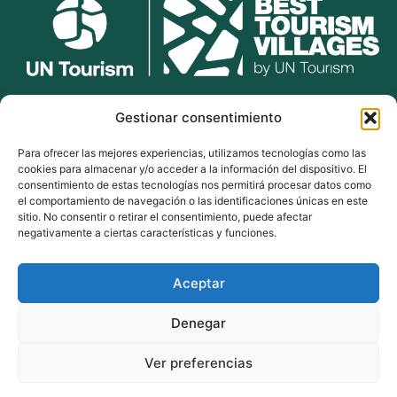
lekunberri.eus
Gestionar consentimiento
Para ofrecer las mejores experiencias, utilizamos tecnologías como las
948 504 211
cookies para almacenar y/o acceder a la información del dispositivo. El
bulegoak@lekunberri.eus
consentimiento de estas tecnologías nos permitirá procesar datos como
el comportamiento de navegación o las identificaciones únicas en este
Alde Zaharra 41,
sitio. No consentir o retirar el consentimiento, puede afectar
31870, Lekunberri
negativamente a ciertas características y funciones.
Aceptar
© 2024 Lekunberriko Udala
| Todos los derechos reservados
Denegar
Política de Cookies
Política de Privacidad
Ver preferencias
Aviso Legal